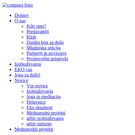
Domov
O nas
Kdo smo?
Predavatelji
Klub
Darilni bon za dušo
Mladinska sekcija
Partnerji in povezave
Prostovoljni prispevki
Izobraževanja
EKO vas
Joga za dušo!
Novice
Vse novice
Izobraževanja
Joga in meditacija
Delavnice
Eko skupnost
Mednarodni projekti
arhiv izobraževanja
arhiv turizem
Mednarodni projekti