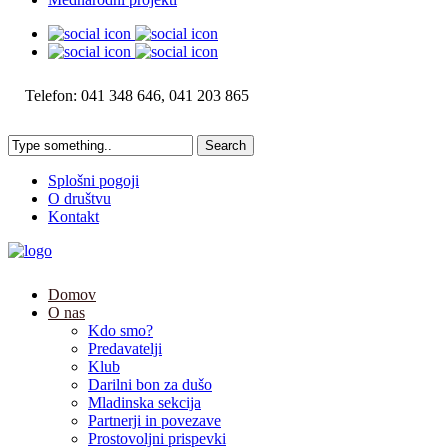
Telefon: 041 348 646, 041 203 865
Splošni pogoji
O društvu
Kontakt
Domov
O nas
Kdo smo?
Predavatelji
Klub
Darilni bon za dušo
Mladinska sekcija
Partnerji in povezave
Prostovoljni prispevki