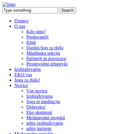
Domov
O nas
Kdo smo?
Predavatelji
Klub
Darilni bon za dušo
Mladinska sekcija
Partnerji in povezave
Prostovoljni prispevki
Izobraževanja
EKO vas
Joga za dušo!
Novice
Vse novice
Izobraževanja
Joga in meditacija
Delavnice
Eko skupnost
Mednarodni projekti
arhiv izobraževanja
arhiv turizem
Mednarodni projekti