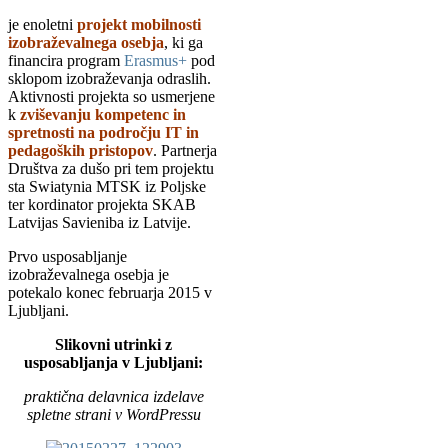
je enoletni
projekt mobilnosti
izobraževalnega osebja
, ki ga
financira program
Erasmus+
pod
sklopom izobraževanja odraslih.
Aktivnosti projekta so usmerjene
k
zviševanju kompetenc in
spretnosti na področju IT in
pedagoških pristopov
. Partnerja
Društva za dušo pri tem projektu
sta Swiatynia MTSK iz Poljske
ter kordinator projekta SKAB
Latvijas Savieniba iz Latvije.
Prvo usposabljanje
izobraževalnega osebja je
potekalo konec februarja 2015 v
Ljubljani.
Slikovni utrinki z
usposabljanja v Ljubljani:
praktična delavnica izdelave
spletne strani v WordPressu