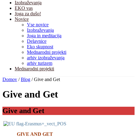
Izobraževanja
EKO vas
Joga za dušo!
Novice
Vse novice
Izobraževanja
Joga in meditacija
Delavnice
Eko skupnost
Mednarodni projekti
arhiv izobraževanja
arhiv turizem
Mednarodni projekti
Domov
/
Blog
/
Give and Get
Give and Get
Give and Get
GIVE AND GET