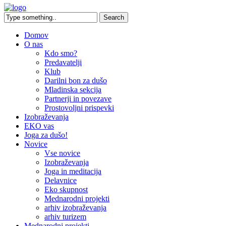
Domov
O nas
Kdo smo?
Predavatelji
Klub
Darilni bon za dušo
Mladinska sekcija
Partnerji in povezave
Prostovoljni prispevki
Izobraževanja
EKO vas
Joga za dušo!
Novice
Vse novice
Izobraževanja
Joga in meditacija
Delavnice
Eko skupnost
Mednarodni projekti
arhiv izobraževanja
arhiv turizem
Mednarodni projekti