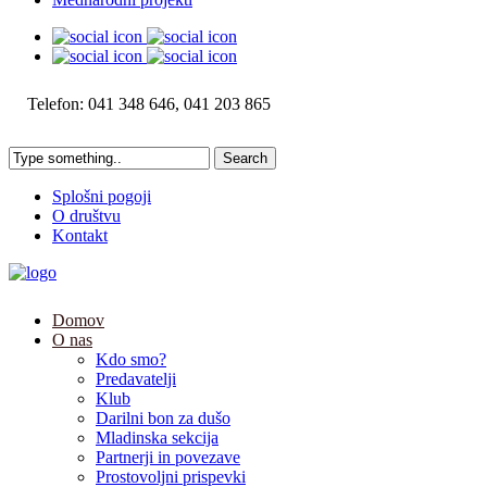
Telefon: 041 348 646, 041 203 865
Splošni pogoji
O društvu
Kontakt
Domov
O nas
Kdo smo?
Predavatelji
Klub
Darilni bon za dušo
Mladinska sekcija
Partnerji in povezave
Prostovoljni prispevki