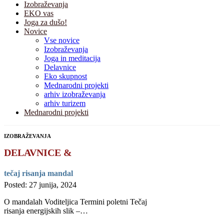
Izobraževanja
EKO vas
Joga za dušo!
Novice
Vse novice
Izobraževanja
Joga in meditacija
Delavnice
Eko skupnost
Mednarodni projekti
arhiv izobraževanja
arhiv turizem
Mednarodni projekti
IZOBRAŽEVANJA
DELAVNICE &
tečaj risanja mandal
Posted: 27 junija, 2024
O mandalah Voditeljica Termini poletni Tečaj
risanja energijskih slik –…