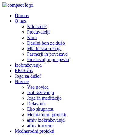
Domov
O nas
Kdo smo?
Predavatelji
Klub
Darilni bon za dušo
Mladinska sekcija
Partnerji in povezave
Prostovoljni prispevki
Izobraževanja
EKO vas
Joga za dušo!
Novice
Vse novice
Izobraževanja
Joga in meditacija
Delavnice
Eko skupnost
Mednarodni projekti
arhiv izobraževanja
arhiv turizem
Mednarodni projekti