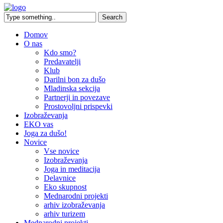
Domov
O nas
Kdo smo?
Predavatelji
Klub
Darilni bon za dušo
Mladinska sekcija
Partnerji in povezave
Prostovoljni prispevki
Izobraževanja
EKO vas
Joga za dušo!
Novice
Vse novice
Izobraževanja
Joga in meditacija
Delavnice
Eko skupnost
Mednarodni projekti
arhiv izobraževanja
arhiv turizem
Mednarodni projekti