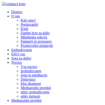
Domov
O nas
Kdo smo?
Predavatelji
Klub
Darilni bon za dušo
Mladinska sekcija
Partnerji in povezave
Prostovoljni prispevki
Izobraževanja
EKO vas
Joga za dušo!
Novice
Vse novice
Izobraževanja
Joga in meditacija
Delavnice
Eko skupnost
Mednarodni projekti
arhiv izobraževanja
arhiv turizem
Mednarodni projekti