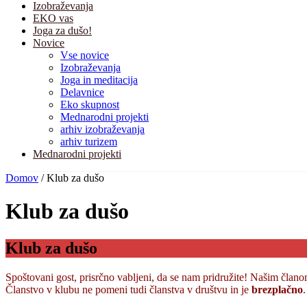
Izobraževanja
EKO vas
Joga za dušo!
Novice
Vse novice
Izobraževanja
Joga in meditacija
Delavnice
Eko skupnost
Mednarodni projekti
arhiv izobraževanja
arhiv turizem
Mednarodni projekti
Domov
/
Klub za dušo
Klub za dušo
Klub za dušo
Spoštovani gost, prisrčno vabljeni, da se nam pridružite! Našim člano
Članstvo v klubu ne pomeni tudi članstva v društvu in je
brezplačno
.