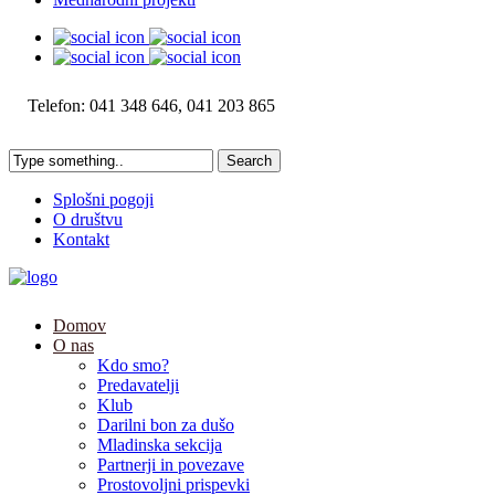
Telefon: 041 348 646, 041 203 865
Splošni pogoji
O društvu
Kontakt
Domov
O nas
Kdo smo?
Predavatelji
Klub
Darilni bon za dušo
Mladinska sekcija
Partnerji in povezave
Prostovoljni prispevki