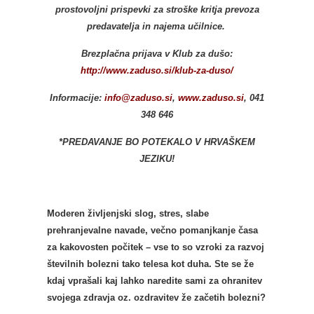
prostovoljni prispevki za stroške kritja prevoza
predavatelja in najema učilnice.
Brezplačna prijava v Klub za dušo:
http://www.zaduso.si/klub-za-duso/
Informacije:
info@zaduso.si
,
www.zaduso.si
, 041
348 646
*PREDAVANJE BO POTEKALO V HRVAŠKEM
JEZIKU!
Moderen življenjski slog, stres, slabe
prehranjevalne navade, večno pomanjkanje časa
za kakovosten počitek – vse to so vzroki za razvoj
številnih bolezni tako telesa kot duha. Ste se že
kdaj vprašali kaj lahko naredite sami za ohranitev
svojega zdravja oz. ozdravitev že začetih bolezni?