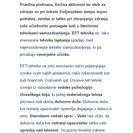
Pravilna prehrana, fizična aktivnost ter skrb za
zdravje so pri hitrem življenjskem tempu nujno
potrebni, vendar si lahko pri ohranjanju zdravja
zelo učinkovito pomagate tudi s številnimi
tehnikami samozdravljenja
.
EFT tehnike
oz. tako
imenovane
tehnike tapkanja
spadajo med
najenostavnejše tehnike samozdravljenja, ki pa
prinašajo
neverjetne učinke.
EFT tehnike na zelo enostaven način pojasnjujejo
vzroke vseh naših problemov, tako zdravstvenih kot
tudi finančnih, čustvenih ipd. Osnove teh tehnik
izvirajo iz starodavne
vedske psihologije
človeškega bitja
, ki poleg
materialnega telesa
priznava tudi obstoj
duhovne duše.
Duhovna duša
kot notranji opazovalec spremlja dogajanje v telesu in
umu.
Starodavni vedski spisi – Vede
nas učijo, da
duhovna duša kot
notranji opazovalec
lahko celo
upravlja nad telesom
, če pozna miselne zakone