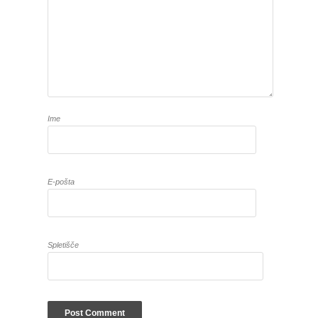
Ime
E-pošta
Spletišče