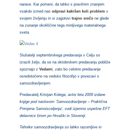
narave. Kar pomeni, da lahko s pravilnim znanjem
vsakdo izmed nas
odpravi kakršen koli problem
v
svojem življenju in si zagotovi
trajno srečo
ne glede
na zunanje okoliščine tega minljivega materialnega
sveta.
Slušatelji septembrskega predavanja v Celju so
izrazili željo, da se na oktobrskem predavanju pobliže
spoznajo z
Vedami
, zato bo celotno predavanje
osredotočeno na vedsko filozofijo v povezavi s
samozdravljenjem.
Predavatelj
Kristjan Kolega, avtor leta 2009 izdane
knjige pod naslovom ‘Samoozdravljenje – Praktična
Primjena Samoisceljenja’, vodi izjemno uspešne EFT
delavnice širom po Hrvaški in Sloveniji.
Tehnike samoozdravljenja so lahko razumljive in