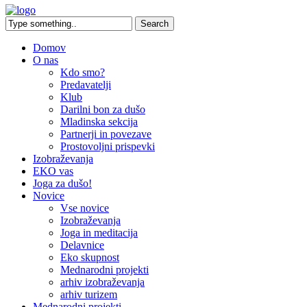
Domov
O nas
Kdo smo?
Predavatelji
Klub
Darilni bon za dušo
Mladinska sekcija
Partnerji in povezave
Prostovoljni prispevki
Izobraževanja
EKO vas
Joga za dušo!
Novice
Vse novice
Izobraževanja
Joga in meditacija
Delavnice
Eko skupnost
Mednarodni projekti
arhiv izobraževanja
arhiv turizem
Mednarodni projekti