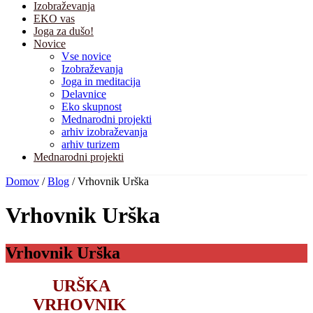
Izobraževanja
EKO vas
Joga za dušo!
Novice
Vse novice
Izobraževanja
Joga in meditacija
Delavnice
Eko skupnost
Mednarodni projekti
arhiv izobraževanja
arhiv turizem
Mednarodni projekti
Domov
/
Blog
/
Vrhovnik Urška
Vrhovnik Urška
Vrhovnik Urška
URŠKA
VRHOVNIK