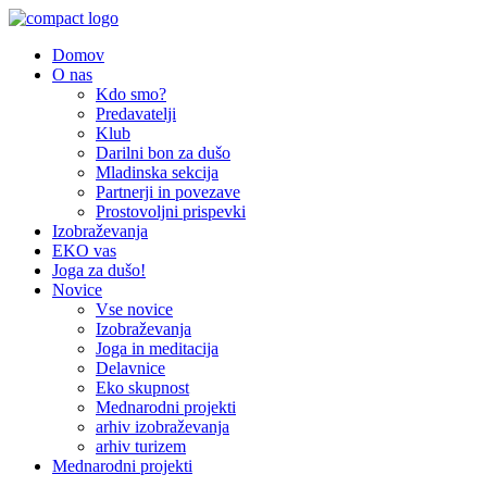
Domov
O nas
Kdo smo?
Predavatelji
Klub
Darilni bon za dušo
Mladinska sekcija
Partnerji in povezave
Prostovoljni prispevki
Izobraževanja
EKO vas
Joga za dušo!
Novice
Vse novice
Izobraževanja
Joga in meditacija
Delavnice
Eko skupnost
Mednarodni projekti
arhiv izobraževanja
arhiv turizem
Mednarodni projekti