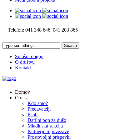
Telefon: 041 348 646, 041 203 865
Splošni pogoji
O društvu
Kontakt
Domov
O nas
Kdo smo?
Predavatelji
Klub
Darilni bon za dušo
Mladinska sekcija
Partnerji in povezave
Prostovoljni prispevki