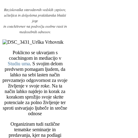
Raziskovalka starodavnih vedskih zapisov,
učiteljica in dolgoletna praktikantka bhakti
joge
in coach/trener na področju osebne rasti in
medosebnih odnosov.
Poklicno se ukvarjam s
coachingom in mediacijo v
Studiu uma
. S svojim delom
predvsem pomagam ljudem, da
lahko na sebi lasten način
prevzamejo odgovornost za svoje
življenje v svoje roke. Na ta
način lahko najdejo in korak za
korakom sprožijo svoje skrite
potenciale za polno življenje ter
sproti ustvarjajo ljubeče in srečne
odnose
Organiziram tudi različne
tematske seminarje in
predavanja, kjer na podlagi