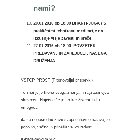
nami?
20.01.2016 ob 18.00
BHAKTI-JOGA / S
praktičnimi tehnikami meditacije do
izkušnje višje zavesti in sreče.
27.01.2016 ob 18.00 POVZETEK
PREDAVANJ IN ZAKLJUČEK NAŠEGA
DRUŽENJA
VSTOP PROST (Prostovoljni prispevki)
To znanje je krona vsega znanja in najzaupnejša
skrivnost. Najčistejše je, in ker živemu bitju
omogoča,
da se neposredno zave svoje duhovne narave, je
popolno, večno in prinaša veliko radost.
(Bhagavad-gita 9.2)