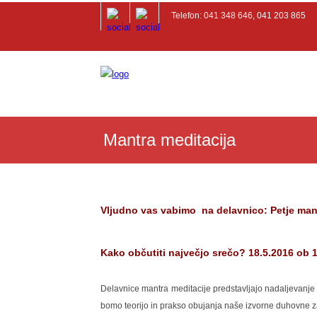
Telefon: 041 348 646, 041 203 865
Mantra meditacija
Vljudno vas vabimo na delavnico: Petje mant
Kako občutiti največjo srečo? 18.5.2016 ob 1
Delavnice
mantra
meditacije predstavljajo nadaljevanje
bomo teorijo in prakso obujanja naše izvorne duhovne 