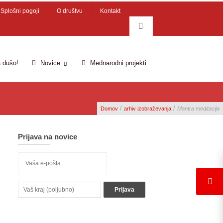
Splošni pogoji
O društvu
Kontakt
 dušo!
Novice
Mednarodni projekti
/
/
Domov
arhiv izobraževanja
Mantra meditacija
Prijava na novice