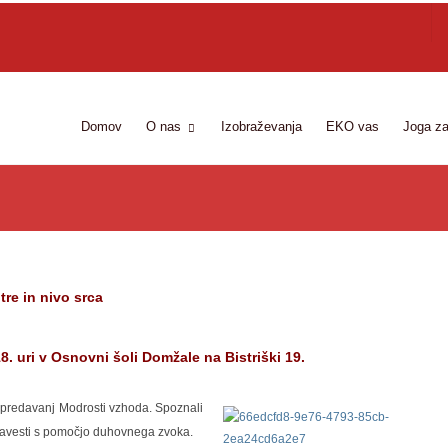
Domov
O nas
Izobraževanja
EKO vas
Joga za
re in nivo srca
8. uri v Osnovni šoli Domžale na Bistriški 19.
 predavanj Modrosti vzhoda. Spoznali
zavesti s pomočjo duhovnega zvoka.