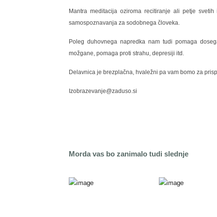
Mantra
meditacija oziroma recitiranje ali petje sveti
samospoznavanja za sodobnega človeka.
Poleg duhovnega napredka nam tudi pomaga dosegati n
možgane, pomaga proti strahu, depresiji itd.
Delavnica je brezplačna, hvaležni pa vam bomo za prispe
Izobrazevanje@zaduso.si
Morda vas bo zanimalo tudi slednje