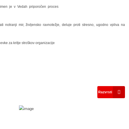
h imen je v Vedah priporočen proces
otranji mir, življensko ravnotežje, deluje proti stresno, ugodno vpliva na
vke za kritje stroškov organizacije
Razvrsti