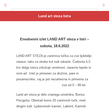
Land art steza Istra
Enodnevni izlet LAND ART steza v Istri –
sobota, 18.6.2022
LAND ART STEZA je zanimiva točka za vse ljubitelje
narave, tako za otroke kot tudi odrasle. Čudovita 6,5
km dolga steza združuje umetnost, naravne lepote in
rock-art. Izlet je primeren za družine, pare in
posameznike, saj je pot nezahtevna in primerna za
vse od 0 – 99 let.
Land art steza je delo znanega umetnika, Borisa
Pecigoša. Obiskali bomo 20 zanimivih točk, med
drugim tudi: Ljubezenski kamen, Labirint, Kamniti