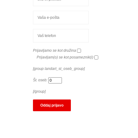
Prijavljamo se kot družina
Prijavljam(o) se kot posameznik(i)
[group landart_st_oseb_group]
Št. oseb:
[/group]