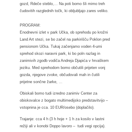
gozd, Rdeče steblo,… Na poti bomo šli mimo treh
čudovitih razglednih točk, ki obljubljajo zares veliko.
PROGRAM:
Enodnevni izlet v park Učka, ob sprehodu po krožni
Land Art stezi, se bo začel na parkirišču Poklon pred
pensionom Učka. Tukaj začenjamo voden 4-urni
sprehod skozi naravni park, ki bo poln razlag in
zanimivih zgodb vodiča Andreja Djapića v hrvaškem
jeziku. Med sprehodom bomo občutili prijeten vonj
gozda, njegove zvoke, občudovali mah in čutili
prijetne sončne žarke, …
Obiskali bomo tudi izredno zanimiv Center za
obiskovalce z bogato multimedijsko predstavitvijo –
vstopnina je cca. 10 EUR/osebo (doplačilo).
Trajanje: cca 4 h (3 h hoje + 1 h za kosilo v lastni
režiji ali v konobi Doppo lavoro – tudi vegi opcija).