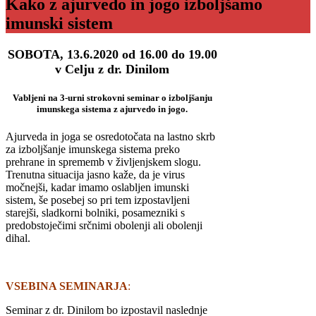
Kako z ajurvedo in jogo izboljšamo
imunski sistem
SOBOTA,
13.6.
2020
od
16.00
do 19
.00
v Celju
z
dr. Dinilom
Vabljeni na 3-urni strokovni seminar o izboljšanju
imunskega sistema z ajurvedo in jogo.
Ajurveda in joga se osredotočata na lastno skrb
za izboljšanje imunskega sistema preko
prehrane in sprememb v življenjskem slogu.
Trenutna situacija jasno kaže, da je virus
močnejši, kadar imamo oslabljen imunski
sistem, še posebej so pri tem izpostavljeni
starejši, sladkorni bolniki, posamezniki s
predobstoječimi srčnimi obolenji ali obolenji
dihal.
VSEBINA SEMINARJA
:
Seminar z dr. Dinilom bo izpostavil naslednje