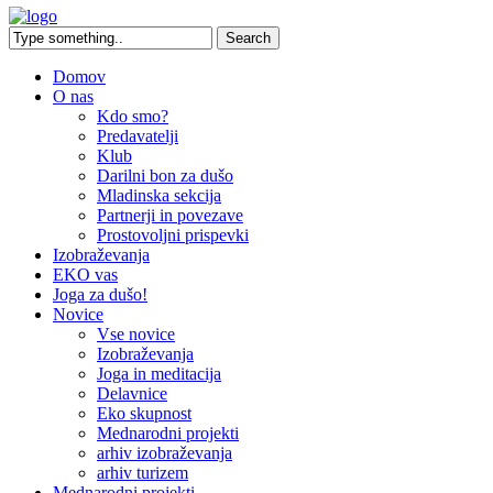
Domov
O nas
Kdo smo?
Predavatelji
Klub
Darilni bon za dušo
Mladinska sekcija
Partnerji in povezave
Prostovoljni prispevki
Izobraževanja
EKO vas
Joga za dušo!
Novice
Vse novice
Izobraževanja
Joga in meditacija
Delavnice
Eko skupnost
Mednarodni projekti
arhiv izobraževanja
arhiv turizem
Mednarodni projekti