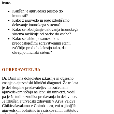
teme:
Kakšen je ajurvedski pristop do
imunosti?
Kako z ajurvedo in jogo izboljšamo
delovanje imunskega sistema?
Kako se izboljšanje delovanja imunskega
sistema razlikuje od osebe do osebe?
Kako se lahko posamezniki s
predobstoječimi zdravstvenimi stanji
zaščitijo pred obolelostjo tako, da
okrepijo imunski sistem?
O PREDAVATELJU:
Dr. Dinil ima dolgoletne izkušnje in obsežno
znanje o ajurvedski klinični diagnozi. Že tri leta
je del skupine predavateljev na začetnem
ajurvedskem tečaju na latvijski univerzi, vodil
pa je že tudi raznolika predavanja in delavnice.
Je izkušen ajurvedski zdravnik v Arya Vaidya
Chikitsalayalamu v Coimbatoru, eni najboljših
ajurvedskih bolnišnic in raziskovalnih inštitutov