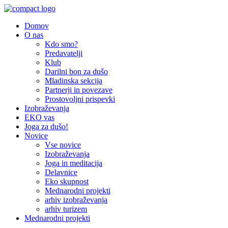
Domov
O nas
Kdo smo?
Predavatelji
Klub
Darilni bon za dušo
Mladinska sekcija
Partnerji in povezave
Prostovoljni prispevki
Izobraževanja
EKO vas
Joga za dušo!
Novice
Vse novice
Izobraževanja
Joga in meditacija
Delavnice
Eko skupnost
Mednarodni projekti
arhiv izobraževanja
arhiv turizem
Mednarodni projekti