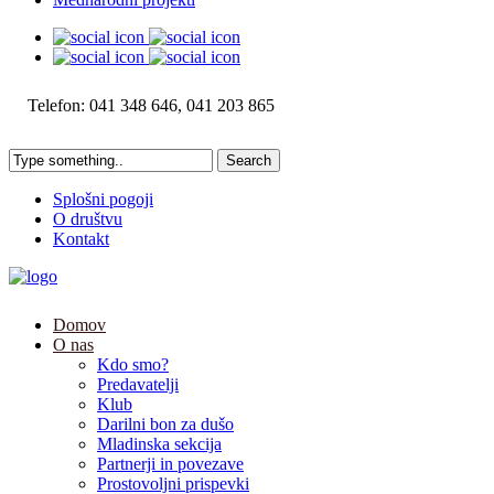
Telefon: 041 348 646, 041 203 865
Splošni pogoji
O društvu
Kontakt
Domov
O nas
Kdo smo?
Predavatelji
Klub
Darilni bon za dušo
Mladinska sekcija
Partnerji in povezave
Prostovoljni prispevki