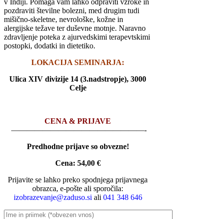
v Indiji. Pomaga vam lahko odpraviti vzroke in
pozdraviti številne bolezni, med drugim tudi
mišično-skeletne, nevrološke, kožne in
alergijske težave ter duševne motnje. Naravno
zdravljenje poteka z ajurvedskimi terapevtskimi
postopki, dodatki in dietetiko.
LOKACIJA SEMINARJA:
Ulica XIV divizije 14 (3.nadstropje), 3000
Celje
CENA & PRIJAVE
—————————————————-
Predhodne prijave so obvezne!
Cena:
54,00 €
Prijavite se lahko preko spodnjega prijavnega
obrazca, e-pošte ali sporočila:
izobrazevanje@zaduso.si
ali
041 348 646