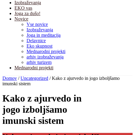
Izobraževanja
EKO vas
Joga za dušo!
Novice
Vse novice
Izobraževanja
Joga in meditacija
Delavnice
Eko skupnost
Mednarodni projekti
arhiv izobraževanja
arhiv turizem
Mednarodni projekti
Domov
/
Uncategorized
/
Kako z ajurvedo in jogo izboljšamo
imunski sistem
Kako z ajurvedo in
jogo izboljšamo
imunski sistem