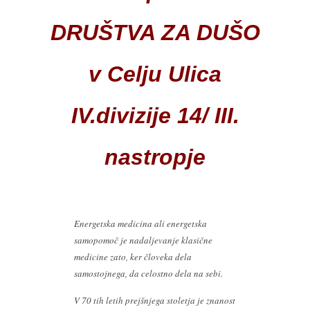
DRUŠTVA ZA DUŠO
v Celju Ulica
IV.divizije 14/ III.
nastropje
Energetska medicina ali energetska
samopomoč je nadaljevanje klasične
medicine zato, ker človeka dela
samostojnega, da celostno dela na sebi.
V 70 tih letih prejšnjega stoletja je znanost