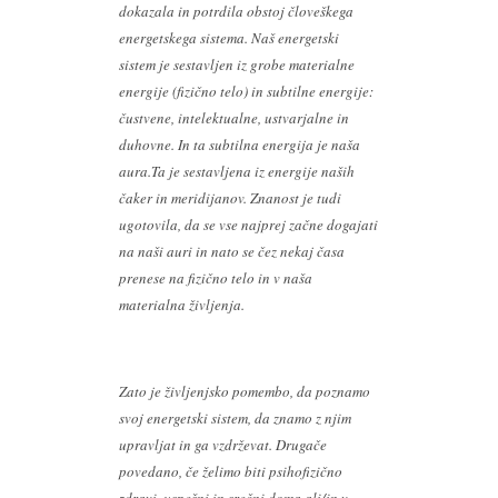
dokazala in potrdila obstoj človeškega
energetskega sistema. Naš energetski
sistem je sestavljen iz grobe materialne
energije (fizično telo) in subtilne energije:
čustvene, intelektualne, ustvarjalne in
duhovne. In ta subtilna energija je naša
aura.Ta je sestavljena iz energije naših
čaker in meridijanov. Znanost je tudi
ugotovila, da se vse najprej začne dogajati
na naši auri in nato se čez nekaj časa
prenese na fizično telo in v naša
materialna življenja.
Zato je življenjsko pomembo, da poznamo
svoj energetski sistem, da z
namo z njim
upravljat in ga vzdrževat. Drugače
povedano, če želimo biti psihofizično