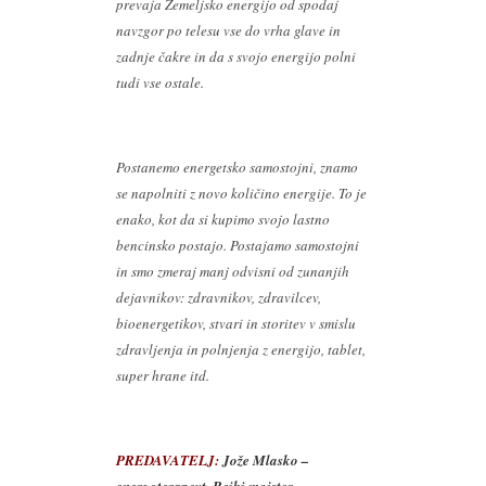
prevaja Zemeljsko energijo od spodaj
navzgor po telesu vse do vrha glave in
zadnje čakre in da s svojo energijo polni
tudi vse ostale.
Postanemo energetsko samostojni, znamo
se napolniti z novo količino energije. To je
enako, kot da si kupimo svojo lastno
bencinsko postajo. Postajamo samostojni
in smo zmeraj manj odvisni od zunanjih
dejavnikov: zdravnikov, zdravilcev,
bioenergetikov, stvari in storitev v smislu
zdravljenja in polnjenja z energijo, tablet,
super hrane itd.
PREDAVATELJ:
Jože Mlasko –