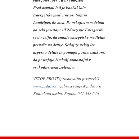
energoterapevt, Reiki mojster
Pred osmimi leti je končal šolo
Energetske medicine pri Suzani
Landripet, dr. med. Po nekajletnem delom
na sebi je ustanovil Združenje Energetski
svet z željo, da znanje energetske medicine
prenaša na druge. Sedaj že nekaj let
uspešno deluje in pomaga posameznikom,
da postajajo čimbolj samostojni v
vsakodnevnem življenju.
VSTOP PROST (prostovoljni prispevki)
www.zaduso.si
izobrazevanje@zaduso.si
Kontaktna oseba: Bojana 041 348 646