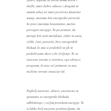
zdravi, uspešni in srečni doma ali/in v
službi, imeti dobre odnose z drugimi in
samim seboj ter imeti pozitivno finančno
stanje, moramo biti energetsko pretočni.
Se pravi moramo konstantno, močno
prevajati energijo. To pa pomeni, da
morajo biti naši meridiani, čakre in aura,
veliki, čisti, pretočni, brez energetskih
blokad, ki smo si pridobili in jih še
pridobivamo skozi celo življenje. To so
čustvene travme iz otroštva, ego obrazci,
programi, ki niso več primerni za nas,
različne stresne situacije itd.
Najbolj naravno, zdravo, enostavno in
spontano se energetske blokade
odblokirajo z večjim pretokom energije. To
si lahko bolj nazorno predstavljamo, da