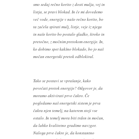
smo sedaj rečno korito z dosti mulja, vej in
listja, se pravi blokad. In če mi dovedemo
več vode, energije v našo rečno korito, bo
ta začela spirati mulj, listje, veje iz njega
in naše korito bo postalo gladko, široko in
pretočno, z močnim pretokom energije. In,
ko dobimo spet kakšno blokado, bo jo naš
močan energetski pretok odblokiral.
Tako se postavi se vprašanje, kako
povečati pretok energije? Odgovor je, da
moramo aktivirati prvo čakro. Če
pogledamo naš energetski sistem je prva
čakra njen temelj, na katerem stoji vse
ostalo. In temelj mora biti trden in močan,
da lahko kvalitetno gradimo navzgor.
Naloga prve čakre je, da konstantno