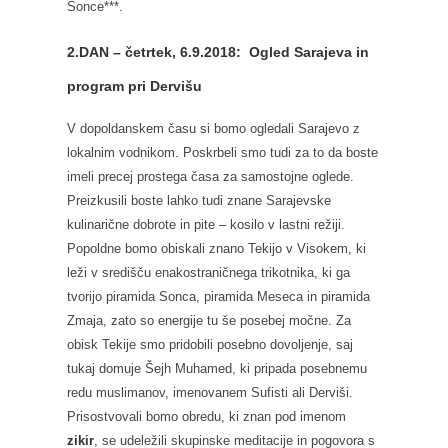
Sonce***.
2.DAN – četrtek, 6.9.2018: Ogled Sarajeva in
program pri Dervišu
V dopoldanskem času si bomo ogledali Sarajevo z
lokalnim vodnikom. Poskrbeli smo tudi za to da boste
imeli precej prostega časa za samostojne oglede.
Preizkusili boste lahko tudi znane Sarajevske
kulinarične dobrote in pite – kosilo v lastni režiji.
Popoldne bomo obiskali znano Tekijo v Visokem, ki
leži v središču enakostraničnega trikotnika, ki ga
tvorijo piramida Sonca, piramida Meseca in piramida
Zmaja, zato so energije tu še posebej močne. Za
obisk Tekije smo pridobili posebno dovoljenje, saj
tukaj domuje Šejh Muhamed, ki pripada posebnemu
redu muslimanov, imenovanem Sufisti ali Derviši.
Prisostvovali bomo obredu, ki znan pod imenom
zikir
, se udeležili skupinske meditacije in pogovora s