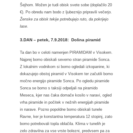
Šejhom. Možen je tudi obisk svete sobe (doplačilo 20
€). Po obredu nam bodo z ljubeznijo pripravili večerjo.
Ženske za obisk tekije potrebujejo ruto, da pokrijejo
lase
.
3.DAN – petek, 7.9.2018: Dolina piramid
Ta dan bo v celoti namenjen PIRAMIDAM v Visokem.
Najprej bomo obiskali severno stran piramide Sonca.
Z lokalnim vodnikom si bomo ogledali izkopanine, ki
dokazujejo obstoj piramid v Visokem ter začutili bomo
močno energijo piramide Sonca. Po ogledu piramide
Sonca se bomo s taksiji odpeljali na piramido
Meseca, kjer nas čaka domače kosilo v naravi, ogled
vrha piramide in počitek v nežnih energijah piramide
in narave. Pozno popoldne bomo obiskali tunele
Ravne, ker je konstantna temperatura 12 stopinj, zato
bomo potrebovali topla oblačila. Klima v tunelih je
zelo zdravilna za vse vrste bolezni, predvsem pa za