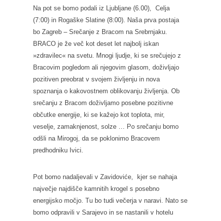
Na pot se bomo podali iz Ljubljane (6.00), Celja
(7:00) in Rogaške Slatine (8:00). Naša prva postaja
bo Zagreb – Srečanje z Bracom na Srebrnjaku.
BRACO je že več kot deset let najbolj iskan
»zdravilec« na svetu. Mnogi ljudje, ki se srečujejo z
Bracovim pogledom ali njegovim glasom, doživljajo
pozitiven preobrat v svojem življenju in nova
spoznanja o kakovostnem oblikovanju življenja. Ob
srečanju z Bracom doživljamo posebne pozitivne
občutke energije, ki se kažejo kot toplota, mir,
veselje, zamaknjenost, solze … Po srečanju bomo
odšli na Mirogoj, da se poklonimo Bracovem
predhodniku Ivici.
Pot bomo nadaljevali v Zavidoviće, kjer se nahaja
največje najdišče kamnitih krogel s posebno
energijsko močjo. Tu bo tudi večerja v naravi. Nato se
bomo odpravili v Sarajevo in se nastanili v hotelu