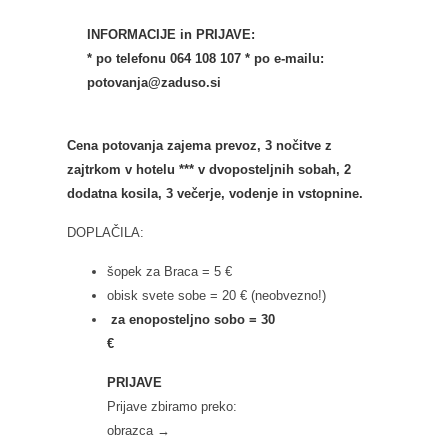
INFORMACIJE in PRIJAVE:
* po telefonu 064 108 107
* po e-mailu:
potovanja@zaduso.si
Cena potovanja zajema prevoz, 3 nočitve z
zajtrkom v hotelu *** v dvoposteljnih sobah, 2
dodatna kosila, 3 večerje, vodenje in vstopnine.
DOPLAČILA:
šopek za Braca = 5 €
obisk svete sobe = 20 € (neobvezno!)
za enoposteljno sobo = 30
€
PRIJAVE
Prijave zbiramo preko:
obrazca →