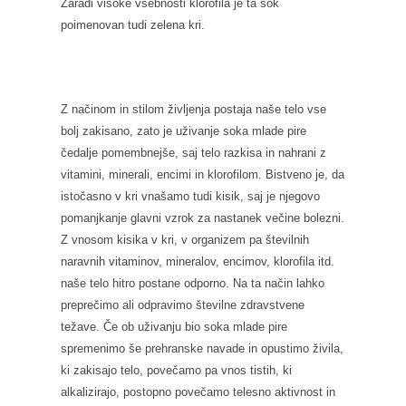
Zaradi visoke vsebnosti klorofila je ta sok
poimenovan tudi zelena kri.
Z načinom in stilom življenja postaja naše telo vse
bolj zakisano, zato je uživanje soka mlade pire
čedalje pomembnejše, saj telo razkisa in nahrani z
vitamini, minerali, encimi in klorofilom. Bistveno je, da
istočasno v kri vnašamo tudi kisik, saj je njegovo
pomanjkanje glavni vzrok za nastanek večine bolezni.
Z vnosom kisika v kri, v organizem pa številnih
naravnih vitaminov, mineralov, encimov, klorofila itd.
naše telo hitro postane odporno. Na ta način lahko
preprečimo ali odpravimo številne zdravstvene
težave. Če ob uživanju bio soka mlade pire
spremenimo še prehranske navade in opustimo živila,
ki zakisajo telo, povečamo pa vnos tistih, ki
alkalizirajo, postopno povečamo telesno aktivnost in