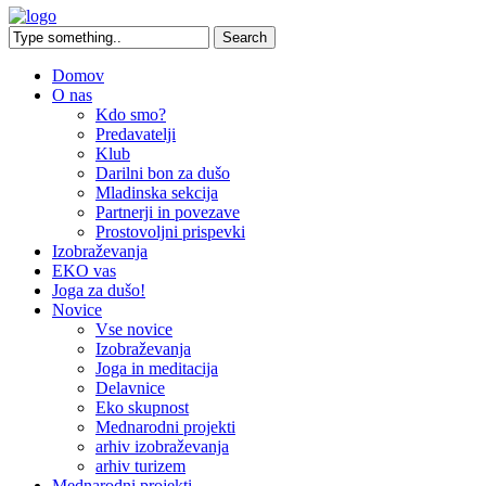
Domov
O nas
Kdo smo?
Predavatelji
Klub
Darilni bon za dušo
Mladinska sekcija
Partnerji in povezave
Prostovoljni prispevki
Izobraževanja
EKO vas
Joga za dušo!
Novice
Vse novice
Izobraževanja
Joga in meditacija
Delavnice
Eko skupnost
Mednarodni projekti
arhiv izobraževanja
arhiv turizem
Mednarodni projekti