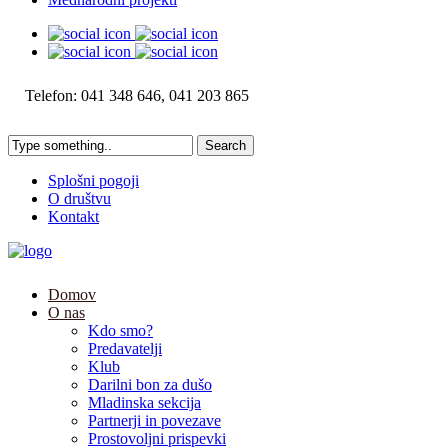
Telefon: 041 348 646, 041 203 865
Splošni pogoji
O društvu
Kontakt
Domov
O nas
Kdo smo?
Predavatelji
Klub
Darilni bon za dušo
Mladinska sekcija
Partnerji in povezave
Prostovoljni prispevki