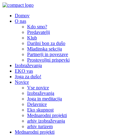
Domov
O nas
Kdo smo?
Predavatelji
Klub
Darilni bon za dušo
Mladinska sekcija
Partnerji in povezave
Prostovoljni prispevki
Izobraževanja
EKO vas
Joga za dušo!
Novice
Vse novice
Izobraževanja
Joga in meditacija
Delavnice
Eko skupnost
Mednarodni projekti
arhiv izobraževanja
arhiv turizem
Mednarodni projekti