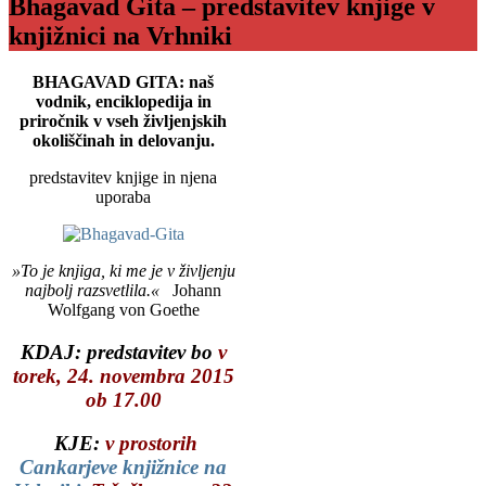
Bhagavad Gita – predstavitev knjige v
knjižnici na Vrhniki
BHAGAVAD GITA:
naš
vodnik, enciklopedija in
priročnik v vseh življenjskih
okoliščinah in delovanju.
predstavitev knjige in njena
uporaba
»To je knjiga, ki me je v življenju
najbolj razsvetlila.«
Johann
Wolfgang von Goethe
KDAJ: predstavitev bo
v
torek, 24. novembra 2015
ob 17.00
KJE:
v prostorih
Cankarjeve knjižnice na