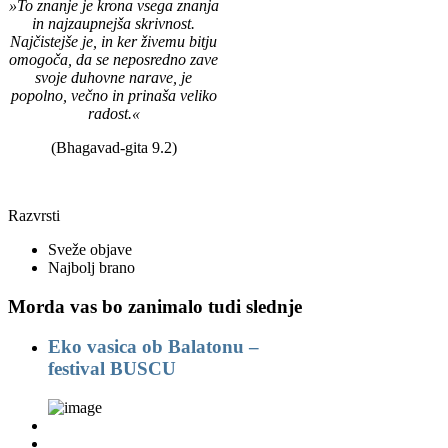
»To znanje je krona vsega znanja
in najzaupnejša skrivnost.
Najčistejše je, in ker živemu bitju
omogoča, da se neposredno zave
svoje duhovne narave, je
popolno, večno in prinaša veliko
radost.«
(Bhagavad-gita 9.2)
Razvrsti
Sveže objave
Najbolj brano
Morda vas bo zanimalo tudi slednje
Eko vasica ob Balatonu –
festival BUSCU