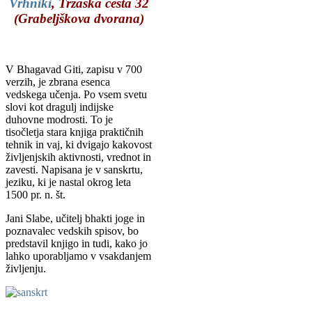
Vrhniki
, Tržaška cesta 32
(Grabeljškova dvorana)
V Bhagavad Giti, zapisu v 700
verzih, je zbrana esenca
vedskega učenja. Po vsem svetu
slovi kot dragulj indijske
duhovne modrosti. To je
tisočletja stara knjiga praktičnih
tehnik in vaj, ki dvigajo kakovost
življenjskih aktivnosti, vrednot in
zavesti. Napisana je v sanskrtu,
jeziku, ki je nastal okrog leta
1500 pr. n. št.
Jani Slabe, učitelj bhakti joge in
poznavalec vedskih spisov, bo
predstavil knjigo in tudi, kako jo
lahko uporabljamo v vsakdanjem
življenju.