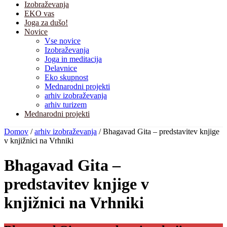
Izobraževanja
EKO vas
Joga za dušo!
Novice
Vse novice
Izobraževanja
Joga in meditacija
Delavnice
Eko skupnost
Mednarodni projekti
arhiv izobraževanja
arhiv turizem
Mednarodni projekti
Domov
/
arhiv izobraževanja
/
Bhagavad Gita – predstavitev knjige
v knjižnici na Vrhniki
Bhagavad Gita –
predstavitev knjige v
knjižnici na Vrhniki