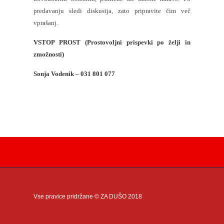
predavanju sledi diskusija, zato pripravite čim več
vprašanj.
VSTOP PROST (Prostovoljni prispevki po želji in
zmožnosti)
Sonja Vodenik – 031 801 077
Vse pravice pridržane © ZA DUŠO 2018