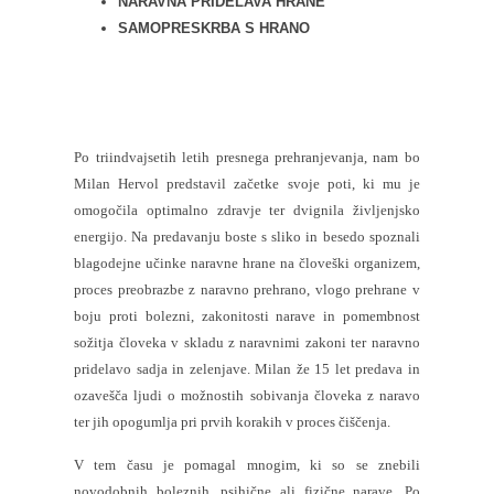
NARAVNA PRIDELAVA HRANE
SAMOPRESKRBA S HRANO
Po triindvajsetih letih presnega prehranjevanja, nam bo
Milan Hervol predstavil začetke svoje poti, ki mu je
omogočila optimalno zdravje ter dvignila življenjsko
energijo. Na predavanju boste s sliko in besedo spoznali
blagodejne učinke naravne hrane na človeški organizem,
proces preobrazbe z naravno prehrano, vlogo prehrane v
boju proti bolezni, zakonitosti narave in pomembnost
sožitja človeka v skladu z naravnimi zakoni ter naravno
pridelavo sadja in zelenjave. Milan že 15 let predava in
ozavešča ljudi o možnostih sobivanja človeka z naravo
ter jih opogumlja pri prvih korakih v proces čiščenja.
V tem času je pomagal mnogim, ki so se znebili
novodobnih boleznih, psihične ali fizične narave. Po