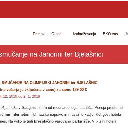
Domov
O nas
Izobraževanja
EKO vas
J
smučanje na Jahorini ter Bjelašnici
 SMUČANJE NA OLIMPIJSKI JAHORINI ter BJELAŠNICI
a večerja je vključena v ceno) za samo 189,00 €
0. 12.
2018 do
2. 1.
2019
krožja Ilidža v Sarajevu, 2 km od mednarodnega letališča. Ponuja prostorne
ičnim internetom
, klimatsko napravo in masažno kadjo. Kot gost hotela
nes. Na voljo je tudi
brezplačno varovano parkirišče.
V bližini hotela