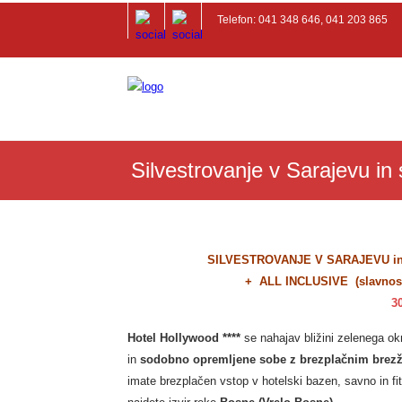
Telefon: 041 348 646, 041 203 865
Silvestrovanje v Sarajevu in 
SILVESTROVANJE V SARAJEVU in
+ ALL INCLUSIVE (slavnostn
3
Hotel Hollywood ****
se nahajav bližini zelenega o
in
sodobno opremljene sobe z brezplačnim brezž
imate brezplačen vstop v hotelski bazen, savno in fit