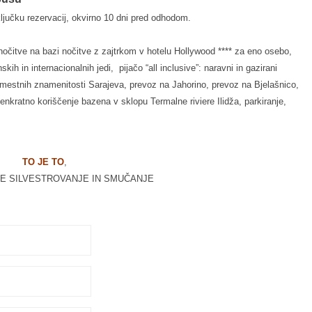
ključku rezervacij, okvirno 10 dni pred odhodom.
 nočitve na bazi nočitve z zajtrkom v hotelu Hollywood **** za eno osebo,
h in internacionalnih jedi, pijačo “all inclusive”: naravni in gazirani
mestnih znamenitosti Sarajeva, prevoz na Jahorino, prevoz na Bjelašnico,
 enkratno koriščenje bazena v sklopu Termalne riviere Ilidža, parkiranje,
TO JE TO
,
SE SILVESTROVANJE IN SMUČANJE