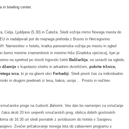
a in bowling center.
ra, Celja, Ljubljane (5.30) in Čateža. Sledi vožnja mimo Novega mesta do
 EU in nadaljevali pot do mejnega prehoda z Bosno in Hercegovino.
iH. Namestitev v hotelu, kratka panoramska vožnja po mestu in ogled
si bomo mestne znamenitosti in mestno hišo (Gradska vjećnica), kjer je
bomo na sprehod po sloviti trgovski četrti
Baščaršija
, se ustavili na ogledu
e džamije
s kupolasto streho in arkadnim dvoriščem,
pokrite tržnice,
vetega srca
, ki je na glavni ulici
Ferhadiji
. Sledi prosti čas za individualno
inki in drugimi predmeti iz lesa, bakra, usnja … Prosto in nočitev.
ne smučarske proge na čudoviti
J
ahorini. Ves dan bo namenjen za smučanje
čaka okoli 20 km urejenih smučarskih prog, obilica dobrih gostinskih
idoma ob 16.30 uri sledi povratek z avtobusom do hotela v Sarajevu.
Sarajevo. Zvečer pričakovanje novega leta ob zabavnem programu s