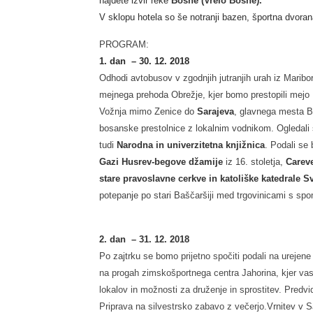
najdete izvir reke
Bosne (Vrelo Bosne).
V sklopu hotela so še notranji bazen, športna dvoran
PROGRAM:
1. dan – 30. 12. 2018
Odhodi avtobusov v zgodnjih jutranjih urah iz Maribo
mejnega prehoda Obrežje, kjer bomo prestopili mejo
Vožnja mimo Zenice do
Sarajeva
, glavnega mesta B
bosanske prestolnice z lokalnim vodnikom. Ogledali 
tudi
Narodna in univerzitetna knjižnica
. Podali se 
Gazi Husrev-begove džamije
iz 16. stoletja,
Carev
stare pravoslavne cerkve in katoliške katedrale S
potepanje po stari Baščaršiji med trgovinicami s spom
2. dan – 31. 12. 2018
Po zajtrku se bomo p
rijetno spočiti podali na ureje
na progah zimskošportnega centra Jahorina, kjer vas 
lokalov in možnosti za druženje in sprostitev. Predv
Priprava na silvestrsko zabavo z večerjo.
Vrnitev v 