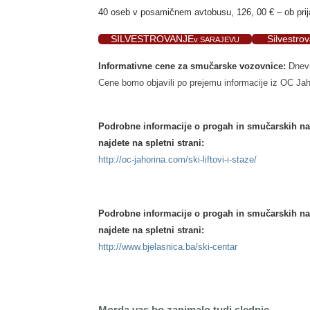
40 oseb v posamičnem avtobusu, 126, 00 € – ob pri
SILVESTROVANJE
Silvestrov
v SARAJEVU
Informativne cene za smučarske vozovnice:
Dnevn
Cene bomo objavili po prejemu informacije iz OC Ja
Podrobne informacije o progah in smučarskih n
najdete na spletni strani:
http://oc-jahorina.com/ski-liftovi-i-staze/
Podrobne informacije o progah in smučarskih
najdete na spletni strani:
http://www.bjelasnica.ba/ski-centar
Morda vas bo zanimalo tudi slednje