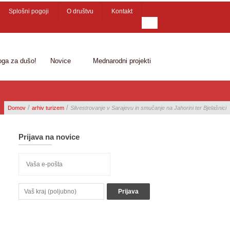
Splošni pogoji
O društvu
Kontakt
oga za dušo!
Novice
Mednarodni projekti
/
/
Domov
arhiv turizem
Silvestrovanje v Sarajevu in smučanje na Jahorini ter Bjelašnici
Prijava na novice