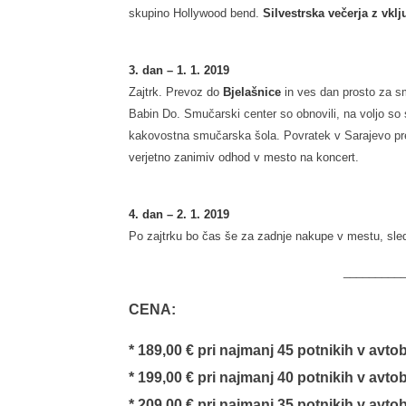
skupino Hollywood bend.
Silvestrska večerja z vklj
3. dan – 1. 1. 2019
Zajtrk. Prevoz do
Bjelašnice
in v
es dan prosto za 
Babin Do. Smučarski center so obnovili, na voljo so
kakovostna smučarska šola. Povratek v Sarajevo pr
verjetno zanimiv odhod v mesto na koncert.
4. dan – 2. 1. 2019
Po zajtrku bo čas še za zadnje nakupe v mestu, sledi
_________
CENA:
* 189,00 € pri najmanj 45 potnikih v avt
* 199,00 € pri najmanj 40 potnikih v avt
* 209,00 € pri najmanj 35 potnikih v avt