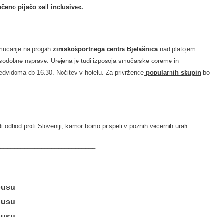
učeno pijačo »all inclusive«.
smučanje na progah
zimskošportnega centra Bjelašnica
nad platojem
 sodobne naprave. Urejena je tudi izposoja smučarske opreme in
edvidoma ob 16.30.
Nočitev v hotelu. Za privržence
popularnih skupin
bo
 odhod proti Sloveniji, kamor bomo prispeli v poznih večernih urah.
_____________________________
obusu
obusu
obusu