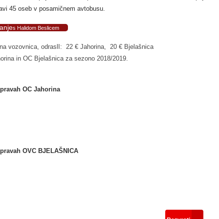
javi 45 oseb v posamičnem avtobusu.
anje
s Halidom Beslicem
a vozovnica, odraslI: 22 € Jahorina, 20 € Bjelašnica
horina in OC Bjelašnica za sezono 2018/2019.
apravah OC Jahorina
 napravah OVC BJELAŠNICA