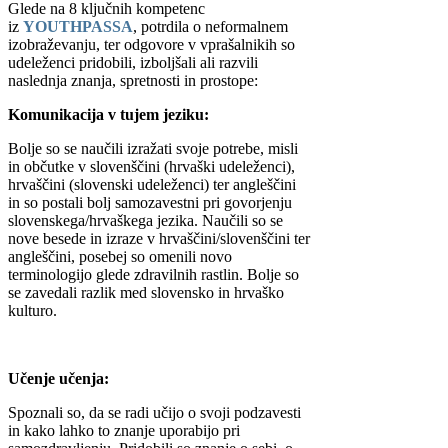
Glede na 8 ključnih kompetenc
iz
YOUTHPASSA
, potrdila o neformalnem
izobraževanju, ter odgovore v vprašalnikih so
udeleženci pridobili, izboljšali ali razvili
naslednja znanja, spretnosti in prostope:
Komunikacija v tujem jeziku:
Bolje so se naučili izražati svoje potrebe, misli
in občutke v slovenščini (hrvaški udeleženci),
hrvaščini (slovenski udeleženci) ter angleščini
in so postali bolj samozavestni pri govorjenju
slovenskega/hrvaškega jezika. Naučili so se
nove besede in izraze v hrvaščini/slovenščini ter
angleščini, posebej so omenili novo
terminologijo glede zdravilnih rastlin. Bolje so
se zavedali razlik med slovensko in hrvaško
kulturo.
Učenje učenja:
Spoznali so, da se radi učijo o svoji podzavesti
in kako lahko to znanje uporabijo pri