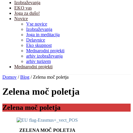
Izobraževanja
EKO vas
Joga za dušo!
Novice
Vse novice
Izobraževanja
Joga in meditacija
Delavnice
Eko skupnost
Mednarodni projekti
arhiv izobraževanja
arhiv turizem
Mednarodni projekti
Domov
/
Blog
/
Zelena moč poletja
Zelena moč poletja
Zelena moč poletja
ZELENA MOČ POLETJA