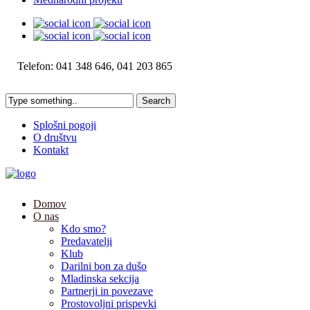
Telefon: 041 348 646, 041 203 865
Splošni pogoji
O društvu
Kontakt
Domov
O nas
Kdo smo?
Predavatelji
Klub
Darilni bon za dušo
Mladinska sekcija
Partnerji in povezave
Prostovoljni prispevki