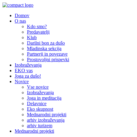
Domov
O nas
Kdo smo?
Predavatelji
Klub
Darilni bon za dušo
Mladinska sekcija
Partnerji in povezave
Prostovoljni prispevki
Izobraževanja
EKO vas
Joga za dušo!
Novice
Vse novice
Izobraževanja
Joga in meditacija
Delavnice
Eko skupnost
Mednarodni projekti
arhiv izobraževanja
arhiv turizem
Mednarodni projekti