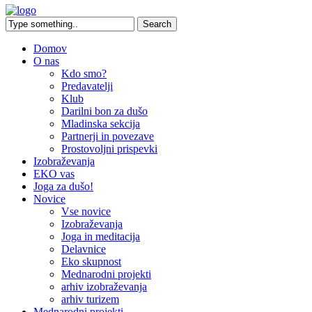
Domov
O nas
Kdo smo?
Predavatelji
Klub
Darilni bon za dušo
Mladinska sekcija
Partnerji in povezave
Prostovoljni prispevki
Izobraževanja
EKO vas
Joga za dušo!
Novice
Vse novice
Izobraževanja
Joga in meditacija
Delavnice
Eko skupnost
Mednarodni projekti
arhiv izobraževanja
arhiv turizem
Mednarodni projekti