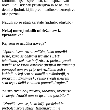
komunikacijske spretnosti, kako spoznavati
nove ljudi, sklepati prijateljstva in se naučili
delati z ljudmi, ki jih pred mladinsko izmenjavo
niso poznali.
Naučili so se igrati karatale (indijsko glasbilo).
Nekaj mnenj mladih udeležencev iz
vprašalnika:
Kaj sem se naučil/a novega?
“Spoznal sem razna zelišča, kako narediti
pesto, kako se ozdravit travme z EFT
tehnikami, kako se bolj zdravo prehranjevati,
naučil se se igrati karatele (indijski instrument),
pomagal sem pri pripravi različnih jedi v
kuhinji, nekaj sem se naučil o psihologiji, o
programu Erasmus+, veliko svojih izkušenj
sem uspel deliti v namen pomoči drugim.”
“Kako živeti bolj zdravo, zabavno, srečnejše
življenje. Naučil sem se igrati na glasbilo.”
“Naučila sem se, kako lažje predelati in
preboleti svoje stiske. Izmenjava mi je