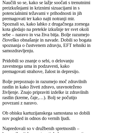
Naučili so se, kako se lažje soočati s trenutnimi
preizkušnjami in kriznimi sizuacijami in s
potencialnimi težavami v prihodnosti in jih
premagovati ter kako najti notranji mir.
Spoznali so, kako lahko z drugačnega zornega
kota gledajo na pretekle izkušnje ter svet okoli
sebe – naravo in vsa živa bitja. Bolje razumejo
človeško obnašanje in navade. Dobili so bogata
spoznanja o čustvenem zdravju, EFT tehniki in
samozdravljenju.
Pridobili so znanje o sebi, o delovanju
zavestnega uma in podzavesti, kako
premagovati strahove, žalost in depresijo.
Bolje prepoznajo in razumejo moč zdravilnih
rastlin in kako živeti zdravo, uravnoteženo
življenje. Znajo pripraviti izdelke iz zdravilnih
rastlin (kreme, čaje,…). Bolj se počutijo
povezani z naravo.
Ob obisku kartuzijanskega samostana so dobili
nov pogled in odnos do vernih ljudi.
Napredovali so v družbenih spretnostih –