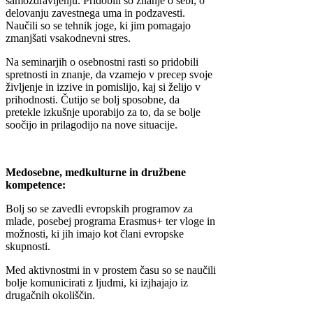
samozdravljenju. Pridobili so znanje o sebi, o
delovanju zavestnega uma in podzavesti.
Naučili so se tehnik joge, ki jim pomagajo
zmanjšati vsakodnevni stres.
Na seminarjih o osebnostni rasti so pridobili
spretnosti in znanje, da vzamejo v precep svoje
življenje in izzive in pomislijo, kaj si želijo v
prihodnosti. Čutijo se bolj sposobne, da
pretekle izkušnje uporabijo za to, da se bolje
soočijo in prilagodijo na nove situacije.
Medosebne, medkulturne in družbene
kompetence:
Bolj so se zavedli evropskih programov za
mlade, posebej programa Erasmus+ ter vloge in
možnosti, ki jih imajo kot člani evropske
skupnosti.
Med aktivnostmi in v prostem času so se naučili
bolje komunicirati z ljudmi, ki izjhajajo iz
drugačnih okoliščin.