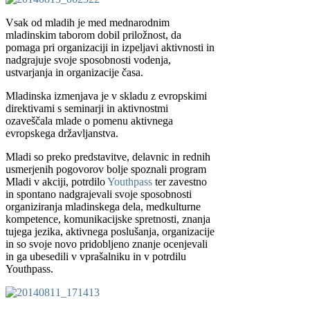
Vsak od mladih je med mednarodnim
mladinskim taborom dobil priložnost, da
pomaga pri organizaciji in izpeljavi aktivnosti in
nadgrajuje svoje sposobnosti vodenja,
ustvarjanja in organizacije časa.
Mladinska izmenjava je v skladu z evropskimi
direktivami s seminarji in aktivnostmi
ozaveščala mlade o pomenu aktivnega
evropskega državljanstva.
Mladi so preko predstavitve, delavnic in rednih
usmerjenih pogovorov bolje spoznali program
Mladi v akciji, potrdilo
Youthpass
ter zavestno
in spontano nadgrajevali svoje sposobnosti
organiziranja mladinskega dela, medkulturne
kompetence, komunikacijske spretnosti, znanja
tujega jezika, aktivnega poslušanja, organizacije
in so svoje novo pridobljeno znanje ocenjevali
in ga ubesedili v vprašalniku in v potrdilu
Youthpass.