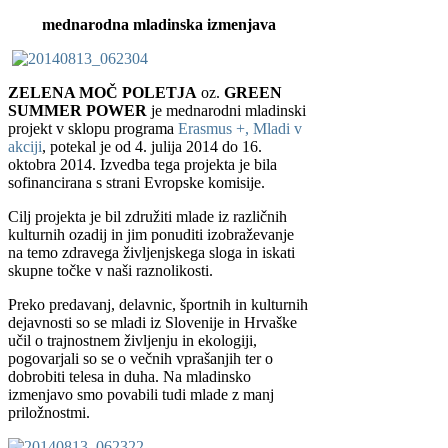
mednarodna mladinska izmenjava
ZELENA MOČ POLETJA
oz.
GREEN
SUMMER POWER
je mednarodni mladinski
projekt v sklopu programa
Erasmus +, Mladi v
akciji
, potekal je od 4. julija 2014 do 16.
oktobra 2014. Izvedba tega projekta je bila
sofinancirana s strani Evropske komisije.
Cilj projekta je bil združiti mlade iz različnih
kulturnih ozadij in jim ponuditi izobraževanje
na temo zdravega življenjskega sloga in iskati
skupne točke v naši raznolikosti.
Preko predavanj, delavnic, športnih in kulturnih
dejavnosti so se mladi iz Slovenije in Hrvaške
učil o trajnostnem življenju in ekologiji,
pogovarjali so se o večnih vprašanjih ter o
dobrobiti telesa in duha. Na mladinsko
izmenjavo smo povabili tudi mlade z manj
priložnostmi.