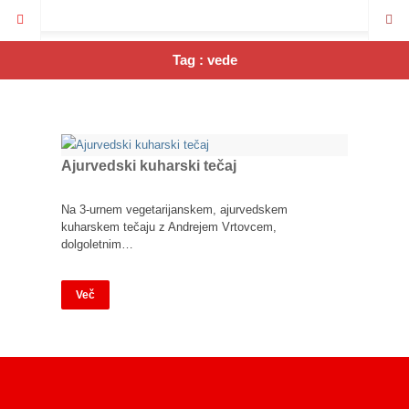
Tag : vede
Ajurvedski kuharski tečaj
Na 3-urnem vegetarijanskem, ajurvedskem
kuharskem tečaju z Andrejem Vrtovcem,
dolgoletnim…
Več