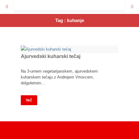
Tag : kuhanje
Ajurvedski kuharski tečaj
Na 3-urnem vegetarijanskem, ajurvedskem
kuharskem tečaju z Andrejem Vrtovcem,
dolgoletnim…
Več