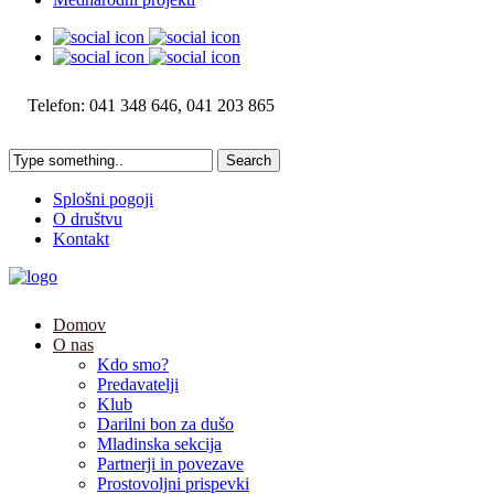
Telefon: 041 348 646, 041 203 865
Splošni pogoji
O društvu
Kontakt
Domov
O nas
Kdo smo?
Predavatelji
Klub
Darilni bon za dušo
Mladinska sekcija
Partnerji in povezave
Prostovoljni prispevki