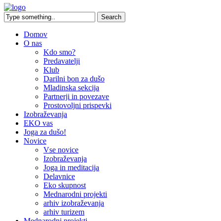
Domov
O nas
Kdo smo?
Predavatelji
Klub
Darilni bon za dušo
Mladinska sekcija
Partnerji in povezave
Prostovoljni prispevki
Izobraževanja
EKO vas
Joga za dušo!
Novice
Vse novice
Izobraževanja
Joga in meditacija
Delavnice
Eko skupnost
Mednarodni projekti
arhiv izobraževanja
arhiv turizem
Mednarodni projekti