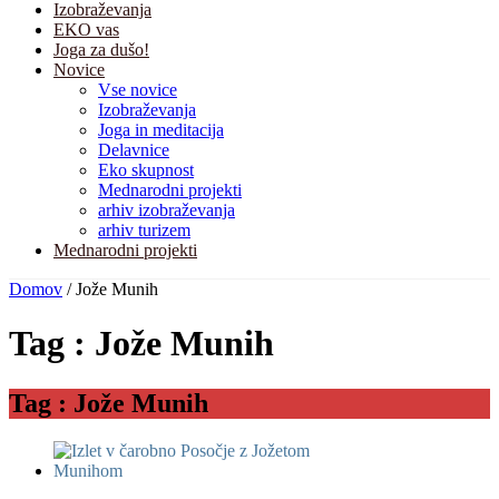
Izobraževanja
EKO vas
Joga za dušo!
Novice
Vse novice
Izobraževanja
Joga in meditacija
Delavnice
Eko skupnost
Mednarodni projekti
arhiv izobraževanja
arhiv turizem
Mednarodni projekti
Domov
/ Jože Munih
Tag : Jože Munih
Tag : Jože Munih