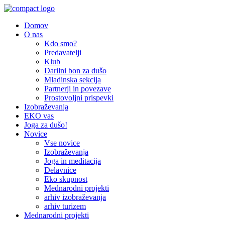
Domov
O nas
Kdo smo?
Predavatelji
Klub
Darilni bon za dušo
Mladinska sekcija
Partnerji in povezave
Prostovoljni prispevki
Izobraževanja
EKO vas
Joga za dušo!
Novice
Vse novice
Izobraževanja
Joga in meditacija
Delavnice
Eko skupnost
Mednarodni projekti
arhiv izobraževanja
arhiv turizem
Mednarodni projekti