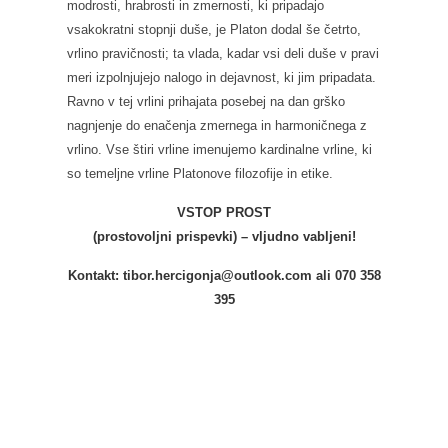
modrosti, hrabrosti in zmernosti, ki pripadajo
vsakokratni stopnji duše, je Platon dodal še četrto,
vrlino pravičnosti; ta vlada, kadar vsi deli duše v pravi
meri izpolnjujejo nalogo in dejavnost, ki jim pripadata.
Ravno v tej vrlini prihajata posebej na dan grško
nagnjenje do enačenja zmernega in harmoničnega z
vrlino. Vse štiri vrline imenujemo kardinalne vrline, ki
so temeljne vrline Platonove filozofije in etike.
VSTOP PROST
(prostovoljni prispevki) – vljudno vabljeni!
Kontakt: tibor.hercigonja@outlook.com ali 070 358
395