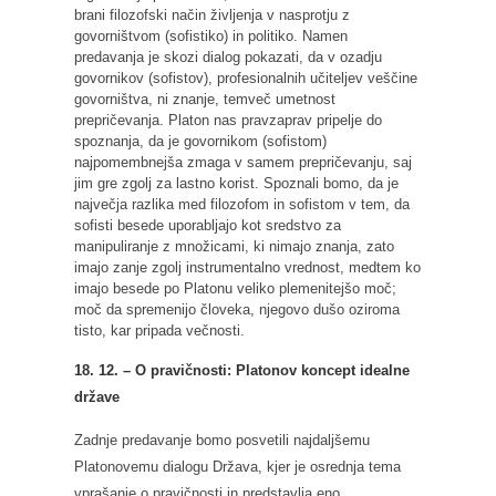
brani filozofski način življenja v nasprotju z
govorništvom (sofistiko) in politiko. Namen
predavanja je skozi dialog pokazati, da v ozadju
govornikov (sofistov), profesionalnih učiteljev veščine
govorništva, ni znanje, temveč umetnost
prepričevanja. Platon nas pravzaprav pripelje do
spoznanja, da je govornikom (sofistom)
najpomembnejša zmaga v samem prepričevanju, saj
jim gre zgolj za lastno korist. Spoznali bomo, da je
največja razlika med filozofom in sofistom v tem, da
sofisti besede uporabljajo kot sredstvo za
manipuliranje z množicami, ki nimajo znanja, zato
imajo zanje zgolj instrumentalno vrednost, medtem ko
imajo besede po Platonu veliko plemenitejšo moč;
moč da spremenijo človeka, njegovo dušo oziroma
tisto, kar pripada večnosti.
18. 12. – O pravičnosti: Platonov koncept idealne
države
Zadnje predavanje bomo posvetili najdaljšemu
Platonovemu dialogu Država, kjer je osrednja tema
vprašanje o pravičnosti in predstavlja eno