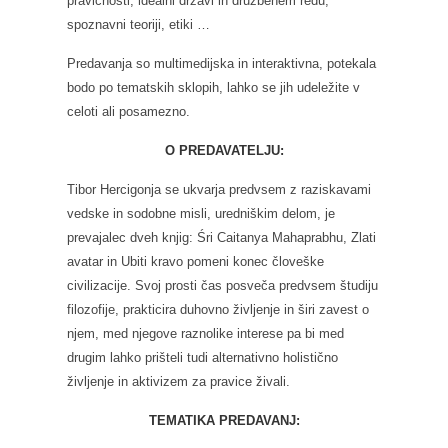
pravičnosti, idealni državi in družbenem redu,
spoznavni teoriji, etiki …
Predavanja so multimedijska in interaktivna, potekala
bodo po tematskih sklopih, lahko se jih udeležite v
celoti ali posamezno.
O PREDAVATELJU:
Tibor Hercigonja se ukvarja predvsem z raziskavami
vedske in sodobne misli, uredniškim delom, je
prevajalec dveh knjig: Śri Caitanya Mahaprabhu, Zlati
avatar in Ubiti kravo pomeni konec človeške
civilizacije. Svoj prosti čas posveča predvsem študiju
filozofije, prakticira duhovno življenje in širi zavest o
njem, med njegove raznolike interese pa bi med
drugim lahko prišteli tudi alternativno holistično
življenje in aktivizem za pravice živali.
TEMATIKA PREDAVANJ: