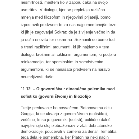
nesmrtnosti, medtem ko v zaporu čaka na svojo
usmrtitev. V dialogu, kjer se prepletajo različna
mnenja med filozofom in njegovimi prijatelji, bomo
izpostavili predvsem tri za nas najpomembnejše teze,
ki jih je zagovarjal Sokrat: da je življenje večno in da
je duša enovita ter nesmrtna. Seznanili se bomo tudi
s tremi različnimi argumenti, ki jih najdemo v tem
dialogu: krožnim ali cikličnim argumentom, ki podpira
reinkarnacijo, ter spominskim in sorodstvenim
argumentom, ki se nanašata predvsem na naravo
neumrljivosti duše.
11.12. – O govorništvu: dinamična polemika med
sofistiko (govorništvom) in filozofijo
Tretje predavanje bo posvečeno Platonovemu delu
Gorgija, ki se ukvarja z govorništvom (sofistiko),
veščino, ki so jo govorniki (sofisti), politično daleč
najvplivnejši sloj izobražencev v zlati dobi atenske
demokracije, poučevali v zameno za denar. Tematika
tega dela je pomembna, ker Platon na neki način