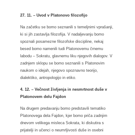
27. 11. – Uvod v Platonovo filozofijo
Na začetku se bomo seznanili s temeljnimi vprašanji,
ki si jih zastavlja filozofija. V nadaljevanju bomo
spoznali posamezne filozofske discipline, nekaj
besed bomo namenili tudi Platonovemu črnemu
labodu – Sokratu, glavnemu liku njegovih dialogov. V
zadnjem sklopu se bomo seznanili s Platonovim
naukom o idejah, njegovo spoznavno teorijo,
dialektiko, antropologijo in etiko.
4. 12. – Večnost življenja in nesmrtnost duše v
Platonovem delu Fajdon
Na drugem predavanju bomo predstavili tematiko
Platonovega dela Fajdon, kjer bomo priča zadnjim
dnevom velikega misleca Sokrata, ki diskutira s
prijatelji in učenci o neumrljivosti duše in osebni