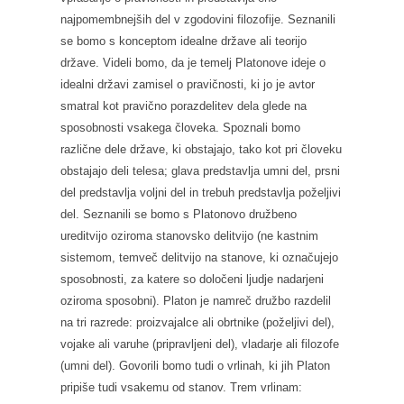
najpomembnejših del v zgodovini filozofije. Seznanili
se bomo s konceptom idealne države ali teorijo
države. Videli bomo, da je temelj Platonove ideje o
idealni državi zamisel o pravičnosti, ki jo je avtor
smatral kot pravično porazdelitev dela glede na
sposobnosti vsakega človeka. Spoznali bomo
različne dele države, ki obstajajo, tako kot pri človeku
obstajajo deli telesa; glava predstavlja umni del, prsni
del predstavlja voljni del in trebuh predstavlja poželjivi
del. Seznanili se bomo s Platonovo družbeno
ureditvijo oziroma stanovsko delitvijo (ne kastnim
sistemom, temveč delitvijo na stanove, ki označujejo
sposobnosti, za katere so določeni ljudje nadarjeni
oziroma sposobni). Platon je namreč družbo razdelil
na tri razrede: proizvajalce ali obrtnike (poželjivi del),
vojake ali varuhe (pripravljeni del), vladarje ali filozofe
(umni del). Govorili bomo tudi o vrlinah, ki jih Platon
pripiše tudi vsakemu od stanov. Trem vrlinam: