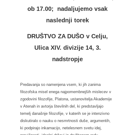
ob 17.00; nadaljujemo vsak
naslednji torek
DRUŠTVO ZA DUŠO v Celju,
Ulica XIV. divizije 14, 3.
nadstropje
Predavanja so namenjena vsem, ki jih zanima
filozofska misel enega najpomembnejših mislecev v
zgodovini filozofije, Platona, ustanovitelja Akademije
v Atenah in avtorja številnih del, ki predstavljajo
temelj današnje filozofije, v katerih se je intenzivno
diskutiralo o nauku o nesmrtnosti duše, argumentih,
ki podpirajo inkarnacijo, netelesnem svetu idej,